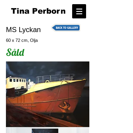
T
ina Perborn
MS Lyckan
60 x 72 cm, Olja
Såld