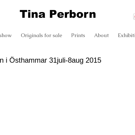
T
ina Perborn
 show
Originals for sale
Prints
About
Exhibit
gen i Östhammar 31juli-8aug 2015