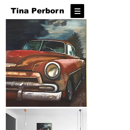
T
ina Perborn